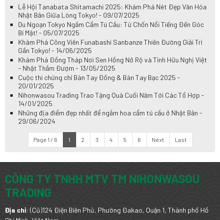
Lễ Hội Tanabata Shitamachi 2025: Khám Phá Nét Đẹp Văn Hóa
Nhật Bản Giữa Lòng Tokyo! - 09/07/2025
Du Ngoạn Tokyo Ngắm Cẩm Tú Cầu: Từ Chốn Nổi Tiếng Đến Góc
Bí Mật! - 05/07/2025
Khám Phá Công Viên Funabashi Sanbanze Thiên Đường Giải Trí
Gần Tokyo! - 14/06/2025
Khám Phá Đồng Tháp Nơi Sen Hồng Nở Rộ và Tình Hữu Nghị Việt
- Nhật Thắm Đượm - 13/05/2025
Cuộc thi chứng chỉ Bàn Tay Đồng & Bàn Tay Bạc 2025 -
20/01/2025
Nihonwasou Trading Trao Tặng Quà Cuối Năm Tới Các Tổ Hợp -
14/01/2025
Những địa điểm đẹp nhất để ngắm hoa cẩm tú cầu ở Nhật Bản -
29/06/2024
Page 1 / 6
1
2
3
4
5
6
Next
Last
CÔNG TY TNHH MTV TM NIHONWASOU
TRADING
Địa chỉ
: (Cũ)124 Điện Biên Phủ, Phường Đakao, Quận 1, Thành phố Hồ