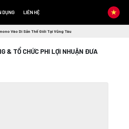
N DỤNG
LIÊN HỆ
ono Vào Di Sản Thế Giới Tại Vũng Tàu
G & TỔ CHỨC PHI LỢI NHUẬN ĐƯA