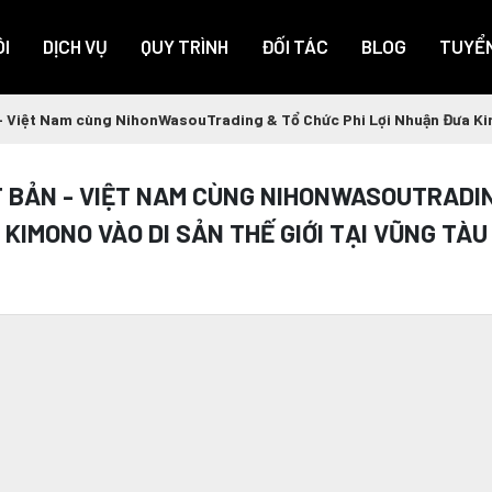
I
DỊCH VỤ
QUY TRÌNH
ĐỐI TÁC
BLOG
TUYỂ
- Việt Nam cùng NihonWasouTrading & Tổ Chức Phi Lợi Nhuận Đưa Kim
T BẢN - VIỆT NAM CÙNG NIHONWASOUTRADIN
KIMONO VÀO DI SẢN THẾ GIỚI TẠI VŨNG TÀU
: