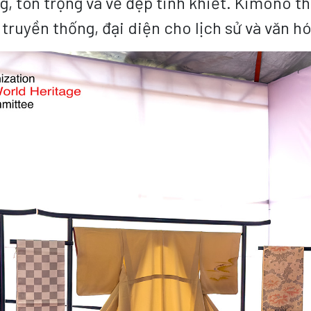
g, tôn trọng và vẻ đẹp tinh khiết. Kimono t
t truyền thống, đại diện cho lịch sử và văn 