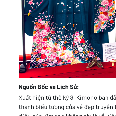
Nguồn Gốc và Lịch Sử:
Xuất hiện từ thế kỷ 8, Kimono ban đầ
thành biểu tượng của vẻ đẹp truyền t
diệu của Kimono không chỉ là về kiể