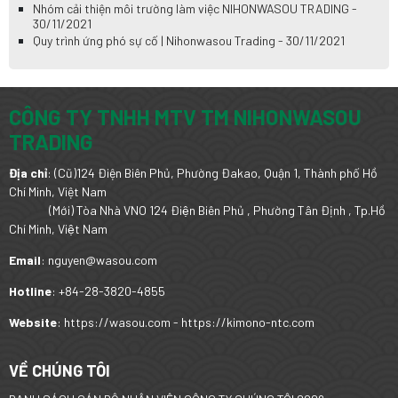
Nhóm cải thiện môi trường làm việc NIHONWASOU TRADING -
30/11/2021
Quy trình ứng phó sự cố | Nihonwasou Trading - 30/11/2021
CÔNG TY TNHH MTV TM NIHONWASOU
TRADING
Địa chỉ
: (Cũ)124 Điện Biên Phủ, Phường Đakao, Quận 1, Thành phố Hồ
Chí Minh, Việt Nam
(Mới) Tòa Nhà VNO 124 Điện Biên Phủ , Phường Tân Định , Tp.Hồ
Chí Minh, Việt Nam
Email
: nguyen@wasou.com
Hotline
: +84-28-3820-4855
Website
: https://wasou.com - https://kimono-ntc.com
VỀ CHÚNG TÔI