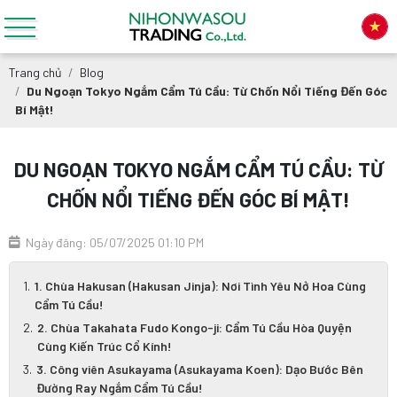
Trang chủ
Blog
Du Ngoạn Tokyo Ngắm Cẩm Tú Cầu: Từ Chốn Nổi Tiếng Đến Góc
Bí Mật!
DU NGOẠN TOKYO NGẮM CẨM TÚ CẦU: TỪ
CHỐN NỔI TIẾNG ĐẾN GÓC BÍ MẬT!
Ngày đăng: 05/07/2025 01:10 PM
1. Chùa Hakusan (Hakusan Jinja): Nơi Tình Yêu Nở Hoa Cùng
Cẩm Tú Cầu!
2. Chùa Takahata Fudo Kongo-ji: Cẩm Tú Cầu Hòa Quyện
Cùng Kiến Trúc Cổ Kính!
3. Công viên Asukayama (Asukayama Koen): Dạo Bước Bên
Đường Ray Ngắm Cẩm Tú Cầu!