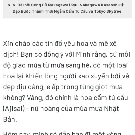
4. Bãi bồi Sông Cũ Nakagawa (Kyu-Nakagawa Kasenshiki):
Dạo Bước Thảnh Thơi Ngắm Cẩm Tú Cầu và Tokyo Skytree!
Xin chào các tín đồ yêu hoa và mê xê
dịch! Bạn có đồng ý với Mình rằng, cứ mỗi
độ giao mùa từ mưa sang hè, có một loài
hoa lại khiến lòng người xao xuyến bởi vẻ
đẹp dịu dàng, e ấp trong từng giọt mưa
không? Vâng, đó chính là hoa cẩm tú cầu
(Ajisai) – nữ hoàng của mùa mưa Nhật
Bản!
Hôm nay, mình sẽ dẫn bạn đi một vòng