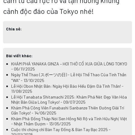
cẩm tú cầu rực rỡ và tận hưởng khung
cảnh độc đáo của Tokyo nhé!
Chia sẻ:
Bài viết khác:
KHÁM PHÁ YANAKA GINZA – HƠI THỞ CỔ XƯA GIỮA LÒNG TOKYO
- 06/11/2025
Ngày Thể Thao (スポーツの日) - Lễ Hội Thể Thao Của Tinh Thần
"WA" - 13/10/2025
Lễ Hội Obon Nhật Bản: Ngày Hội Báo Hiếu Đậm Đà Tình Thân! -
11/08/2025
Lễ Hội Tanabata Shitamachi 2025: Khám Phá Nét Đẹp Văn Hóa
Nhật Bản Giữa Lòng Tokyo! - 09/07/2025
Khám Phá Công Viên Funabashi Sanbanze Thiên Đường Giải Trí
Gần Tokyo! - 14/06/2025
Khám Phá Đồng Tháp Nơi Sen Hồng Nở Rộ và Tình Hữu Nghị Việt
- Nhật Thắm Đượm - 13/05/2025
Cuộc thi chứng chỉ Bàn Tay Đồng & Bàn Tay Bạc 2025 -
20/01/2025