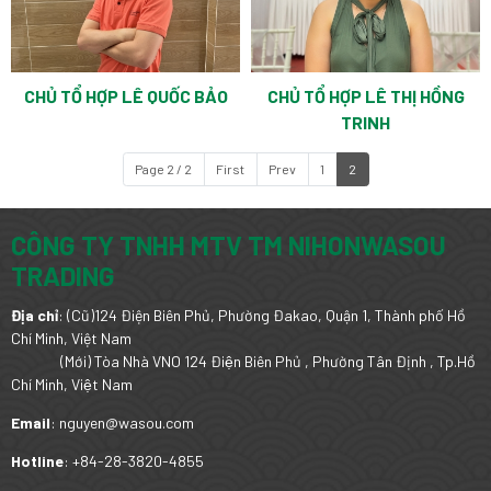
CHỦ TỔ HỢP LÊ QUỐC BẢO
CHỦ TỔ HỢP LÊ THỊ HỒNG
TRINH
Page 2 / 2
First
Prev
1
2
CÔNG TY TNHH MTV TM NIHONWASOU
TRADING
Địa chỉ
: (Cũ)124 Điện Biên Phủ, Phường Đakao, Quận 1, Thành phố Hồ
Chí Minh, Việt Nam
(Mới) Tòa Nhà VNO 124 Điện Biên Phủ , Phường Tân Định , Tp.Hồ
Chí Minh, Việt Nam
Email
: nguyen@wasou.com
Hotline
: +84-28-3820-4855